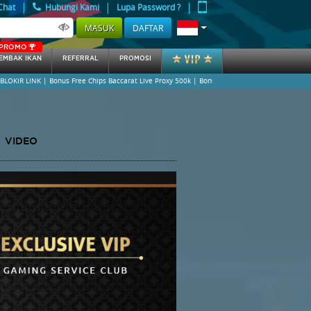
|
|
|
Chat
Hubungi Kami
Lupa Password ?
DAFTAR
PROMO
EMBAK IKAN
REFERRAL
PROMOSI
NK | Bonus Free Chips Baccarat Live Proxy 500k | Bonus Point Reward Bola88 | Bonus Refe
VIDEO