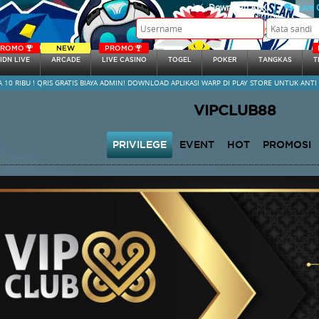
|
Download APK
Live 
PROMO
NEW
PROMO
IDN LIVE
ARCADE
LIVE CASINO
TOGEL
POKER
TANGKAS
T
U ! QRIS GRATIS BIAYA ADMIN! DOWNLOAD APLIKASI WARP DI PLAY STORE UNTUK ANTI BLOKIR LI
VIPCLUB88
PRIVILEGE
EVENT
HOT
PROMOSI