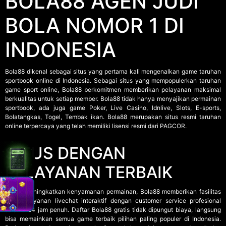
BOLA88 AGEN JUDI
BOLA NOMOR 1 DI
INDONESIA
Bola88
dikenal sebagai situs yang pertama kali mengenalkan game taruhan
sportbook online di Indonesia. Sebagai situs yang mempopulerkan taruhan
game sport online, Bola88 berkomitmen memberikan pelayanan maksimal
berkualitas untuk setiap member. Bola88 tidak hanya menyajikan permainan
sportbook, ada juga game Poker, Live Casino, Idnlive, Slots, E-sports,
Bolatangkas, Togel, Tembak ikan. Bola88 merupakan situs resmi taruhan
online terpercaya yang telah memiliki lisensi resmi dari PAGCOR.
SITUS DENGAN
PELAYANAN TERBAIK
Untuk meningkatkan kenyamanan permainan, Bola88 memberikan fasilitas
berupa layanan livechat interaktif dengan customer service profesional
selama 24 jam penuh. Daftar Bola88 gratis tidak dipungut biaya, langsung
bisa memainkan semua game terbaik pilihan paling populer di Indonesia.