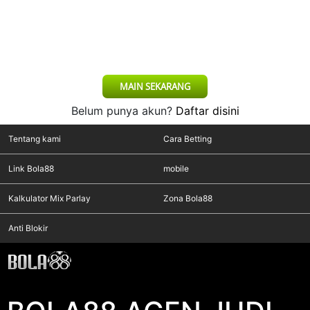
MAIN SEKARANG
Belum punya akun?
Daftar disini
Tentang kami
Cara Betting
Link Bola88
mobile
Kalkulator Mix Parlay
Zona Bola88
Anti Blokir