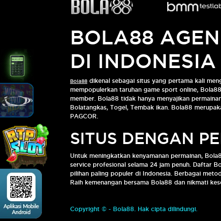
BOLA88 AGEN
DI INDONESIA
dikenal sebagai situs yang pertama kali men
Bola88
mempopulerkan taruhan game sport online, Bola88
member. Bola88 tidak hanya menyajikan permainan s
Bolatangkas, Togel, Tembak ikan. Bola88 merupakan 
PAGCOR.
SITUS DENGAN P
Untuk meningkatkan kenyamanan permainan, Bola88 
service profesional selama 24 jam penuh. Daftar B
pilihan paling populer di Indonesia. Berbagai me
Raih kemenangan bersama Bola88 dan nikmati kes
Copyright © - Bola88. Hak cipta dilindungi.