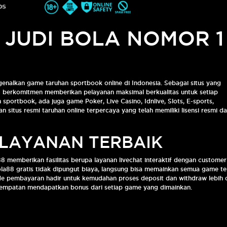
 JUDI BOLA NOMOR 1
genalkan game taruhan sportbook online di Indonesia. Sebagai situs yang
 berkomitmen memberikan pelayanan maksimal berkualitas untuk setiap
portbook, ada juga game Poker, Live Casino, Idnlive, Slots, E-sports,
situs resmi taruhan online terpercaya yang telah memiliki lisensi resmi da
ELAYANAN TERBAIK
memberikan fasilitas berupa layanan livechat interaktif dengan customer
ola88 gratis tidak dipungut biaya, langsung bisa memainkan semua game te
tode pembayaran hadir untuk kemudahan proses deposit dan withdraw lebih 
empatan mendapatkan bonus dari setiap game yang dimainkan.