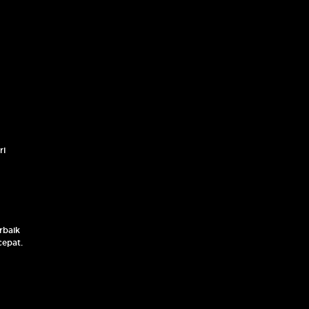
ri
rbaik
cepat.