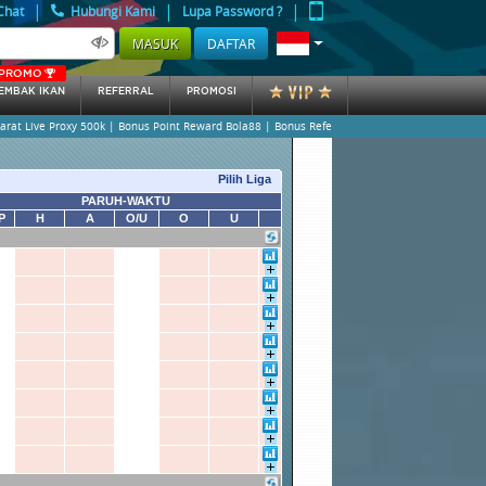
|
|
|
Chat
Hubungi Kami
Lupa Password ?
DAFTAR
PROMO
EMBAK IKAN
REFERRAL
PROMOSI
 Proxy 500k | Bonus Point Reward Bola88 | Bonus Referral 21.95% | Deposit QRIS Tanpa B