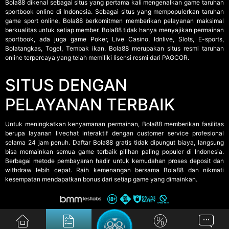
Bola88
dikenal sebagai situs yang pertama kali mengenalkan game taruhan
sportbook online di Indonesia. Sebagai situs yang mempopulerkan taruhan
game sport online, Bola88 berkomitmen memberikan pelayanan maksimal
berkualitas untuk setiap member. Bola88 tidak hanya menyajikan permainan
sportbook, ada juga game Poker, Live Casino, Idnlive, Slots, E-sports,
Bolatangkas, Togel, Tembak ikan. Bola88 merupakan situs resmi taruhan
online terpercaya yang telah memiliki lisensi resmi dari PAGCOR.
SITUS DENGAN
PELAYANAN TERBAIK
Untuk meningkatkan kenyamanan permainan, Bola88 memberikan fasilitas
berupa layanan livechat interaktif dengan customer service profesional
selama 24 jam penuh. Daftar Bola88 gratis tidak dipungut biaya, langsung
bisa memainkan semua game terbaik pilihan paling populer di Indonesia.
Berbagai metode pembayaran hadir untuk kemudahan proses deposit dan
withdraw lebih cepat. Raih kemenangan bersama Bola88 dan nikmati
kesempatan mendapatkan bonus dari setiap game yang dimainkan.
Copyright © Bola88. Hak cipta dilindungi