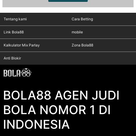
Tentang kami
Cara Betting
Link Bola88
mobile
Kalkulator Mix Parlay
Zona Bola88
Anti Blokir
BOLA88 AGEN JUDI
BOLA NOMOR 1 DI
INDONESIA