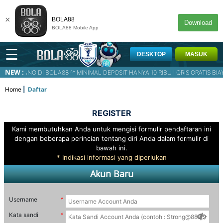
×
BOLA88
Download
BOLA88 Mobile App
☰
DESKTOP
MASUK
NEW :
T DATANG DI BOLA88 ^^ MINIMAL DEPOSIT HANYA 10 RIBU ! QRIS GRATIS BIAYA ADM
Home
Daftar
REGISTER
Kami membutuhkan Anda untuk mengisi formulir pendaftaran ini
dengan beberapa perincian tentang diri Anda dalam formulir di
bawah ini.
* Indikasi informasi yang diperlukan
Akun Baru
Username
Kata sandi